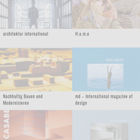
architektur international
H.o.m.e
Nachhaltig Bauen und
md – International magazine of
Modernisieren
design